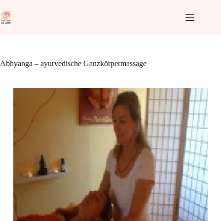
Zum
Inhalt
springen
Abhyanga – ayurvedische Ganzkörpermassage