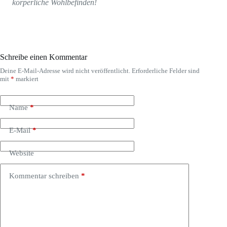
körperliche Wohlbefinden!
Schreibe einen Kommentar
Deine E-Mail-Adresse wird nicht veröffentlicht.
Erforderliche Felder sind
A
mit
*
markiert
l
t
e
Name
*
r
n
a
E-Mail
*
t
i
Website
v
e
:
Kommentar schreiben
*