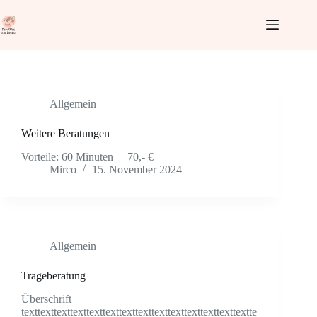
Zum
Inhalt
springen
Monat
November 2024
Allgemein
Weitere Beratungen
Vorteile: 60 Minuten 70,- €
Mirco
15. November 2024
Allgemein
Trageberatung
Überschrift
texttexttexttexttexttexttexttexttexttexttexttexttexttextte