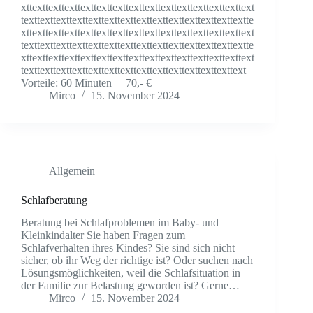
xttexttexttexttexttexttexttexttexttexttexttexttexttexttext
texttexttexttexttexttexttexttexttexttexttexttexttexttextte
xttexttexttexttexttexttexttexttexttexttexttexttexttexttext
texttexttexttexttexttexttexttexttexttexttexttexttexttextte
xttexttexttexttexttexttexttexttexttexttexttexttexttexttext
texttexttexttexttexttexttexttexttexttexttexttexttexttext
Vorteile: 60 Minuten 70,- €
Mirco
15. November 2024
Allgemein
Schlafberatung
Beratung bei Schlafproblemen im Baby- und
Kleinkindalter Sie haben Fragen zum
Schlafverhalten ihres Kindes? Sie sind sich nicht
sicher, ob ihr Weg der richtige ist? Oder suchen nach
Lösungsmöglichkeiten, weil die Schlafsituation in
der Familie zur Belastung geworden ist? Gerne…
Mirco
15. November 2024